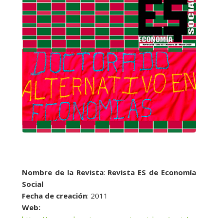
Nombre de la Revista
:
Revista ES de Economía
Social
Fecha de creación
: 2011
Web: