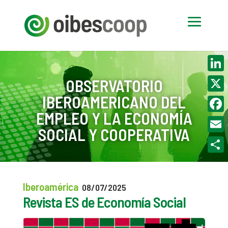
Linke
OBSERVATORIO
IBEROAMERICANO DEL
X
EMPLEO Y LA ECONOMÍA
Face
SOCIAL Y COOPERATIVA
Email
Compa
Iberoamérica
08/07/2025
Revista ES de Economía Social