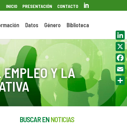

INICIO
PRESENTACIÓN
CONTACTO
ormación
Datos
Género
Biblioteca
Linke
X
Face
 EMPLEO Y LA
Email
ATIVA
Compa
BUSCAR EN
NOTICIAS