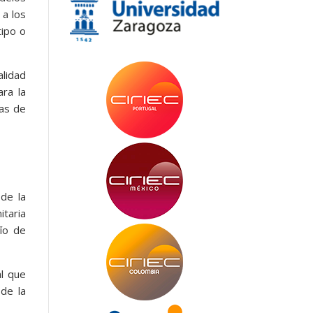
 a los
tipo o
alidad
ara la
uas de
 de la
itaria
ío de
al que
 de la