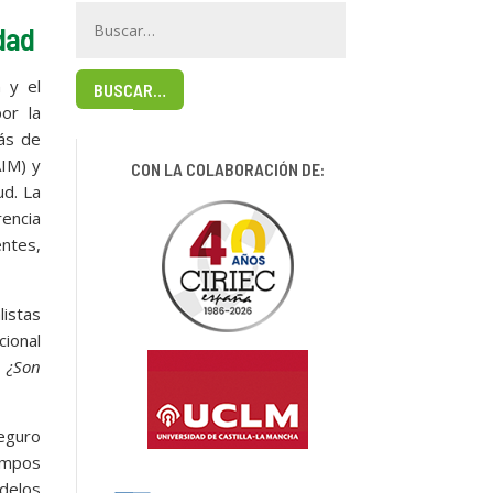
idad
 y el
BUSCAR…
or la
más de
AIM) y
CON LA COLABORACIÓN DE:
ud. La
encia
entes,
listas
cional
o
¿Son
eguro
campos
odelos