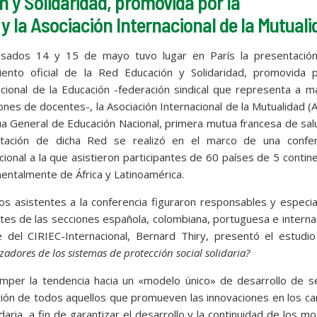
n y Solidaridad, promovida por la
y la Asociación Internacional de la Mutual
sados 14 y 15 de mayo tuvo lugar en París la presentación
iento oficial de la Red Educación y Solidaridad, promovida p
acional de la Educación -federación sindical que representa a 
ones de docentes-, la Asociación Internacional de la Mutualidad (
ua General de Educación Nacional, primera mutua francesa de sal
tación de dicha Red se realizó en el marco de una confer
cional a la que asistieron participantes de 60 países de 5 contin
entalmente de África y Latinoamérica.
los asistentes a la conferencia figuraron responsables y especia
ntes de las secciones española, colombiana, portuguesa e interna
te del CIRIEC-Internacional, Bernard Thiry, presentó el estudi
zadores de los sistemas de protección social solidaria?
mper la tendencia hacia un «modelo único» de desarrollo de s
acción de todos aquellos que promueven las innovaciones en los 
daria, a fin de garantizar el desarrollo y la continuidad de los m