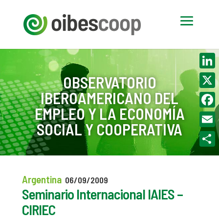
Linke
OBSERVATORIO
IBEROAMERICANO DEL
X
EMPLEO Y LA ECONOMÍA
Face
SOCIAL Y COOPERATIVA
Email
Compa
Argentina
06/09/2009
Seminario Internacional IAIES –
CIRIEC