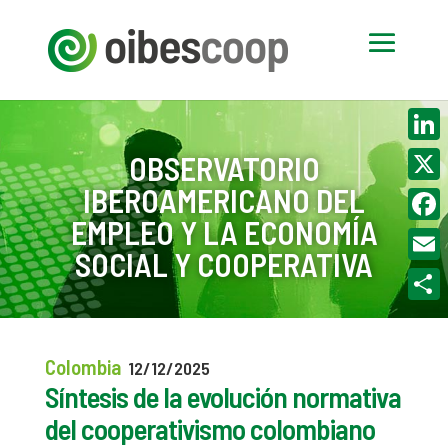
Linke
OBSERVATORIO
IBEROAMERICANO DEL
X
EMPLEO Y LA ECONOMÍA
Face
SOCIAL Y COOPERATIVA
Email
Compa
Colombia
12/12/2025
Síntesis de la evolución normativa
del cooperativismo colombiano