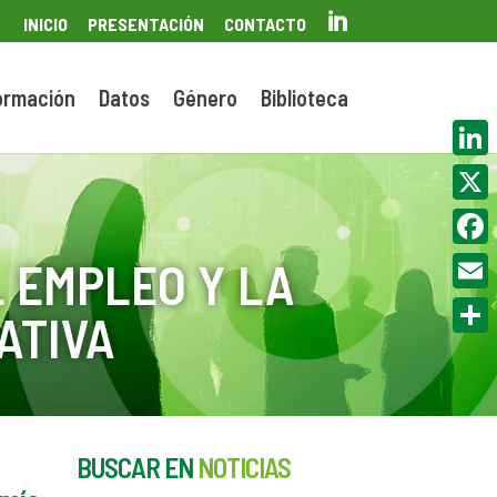

INICIO
PRESENTACIÓN
CONTACTO
ormación
Datos
Género
Biblioteca
Linke
X
Face
 EMPLEO Y LA
Email
ATIVA
Compa
BUSCAR EN
NOTICIAS