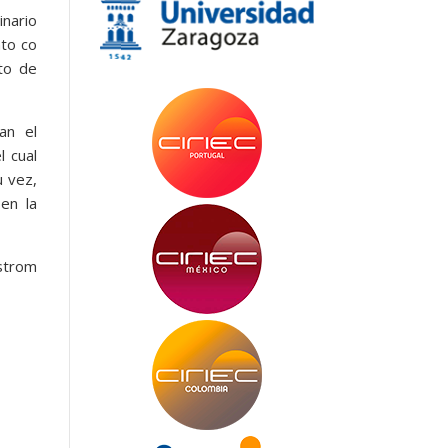
inario
nto co
to de
an el
l cual
u vez,
en la
strom