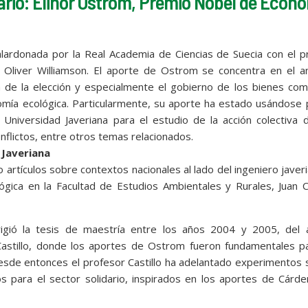
dario: Elinor Ostrom, Premio Nobel de Econ
lardonada por la Real Academia de Ciencias de Suecia con el p
Oliver Williamson. El aporte de Ostrom se concentra en el aná
ría de la elección y especialmente el gobierno de los bienes co
omía ecológica. Particularmente, su aporte ha estado usándose 
Universidad Javeriana para el estudio de la acción colectiva 
onflictos, entre otros temas relacionados.
 Javeriana
artículos sobre contextos nacionales al lado del ingeniero javer
ógica en la Facultad de Estudios Ambientales y Rurales, Juan 
igió la tesis de maestría entre los años 2004 y 2005, del a
Castillo, donde los aportes de Ostrom fueron fundamentales pa
esde entonces el profesor Castillo ha adelantado experimentos
s para el sector solidario, inspirados en los aportes de Cárd