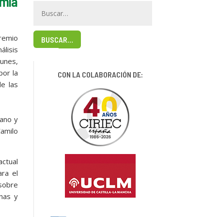
omía
remio
BUSCAR…
lisis
munes,
por la
CON LA COLABORACIÓN DE:
de las
iano y
Camilo
ctual
ra el
 sobre
enas y