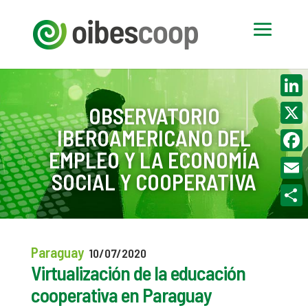
Linke
OBSERVATORIO
IBEROAMERICANO DEL
X
EMPLEO Y LA ECONOMÍA
Face
SOCIAL Y COOPERATIVA
Email
Compa
Paraguay
10/07/2020
Virtualización de la educación
cooperativa en Paraguay