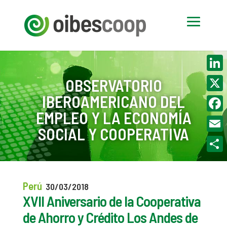
Linke
OBSERVATORIO
IBEROAMERICANO DEL
X
EMPLEO Y LA ECONOMÍA
Face
SOCIAL Y COOPERATIVA
Email
Compa
Perú
30/03/2018
XVII Aniversario de la Cooperativa
de Ahorro y Crédito Los Andes de