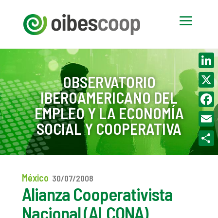
Linke
OBSERVATORIO
IBEROAMERICANO DEL
X
EMPLEO Y LA ECONOMÍA
Face
SOCIAL Y COOPERATIVA
Email
Compa
México
30/07/2008
Alianza Cooperativista
Nacional (ALCONA)