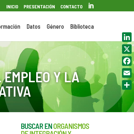

INICIO
PRESENTACIÓN
CONTACTO
ormación
Datos
Género
Biblioteca
Linke
X
Face
 EMPLEO Y LA
Email
ATIVA
Compa
BUSCAR EN
ORGANISMOS
o
DE INTEGRACIÓN Y