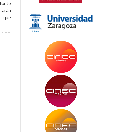
iante
tarán
de que