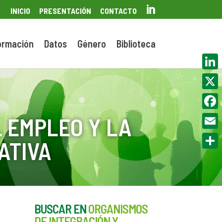

INICIO
PRESENTACIÓN
CONTACTO
ormación
Datos
Género
Biblioteca
Linke
X
Face
 EMPLEO Y LA
Email
ATIVA
Compa
BUSCAR EN
ORGANISMOS
DE INTEGRACIÓN Y