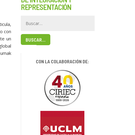
REPRESENTACIÓN
icula,
so con
nte un
BUSCAR…
global
 Sumak
CON LA COLABORACIÓN DE: