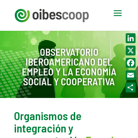
Linke
OBSERVATORIO
IBEROAMERICANO DEL
X
EMPLEO Y LA ECONOMÍA
Face
SOCIAL Y COOPERATIVA
Email
Compa
Organismos de
integración y