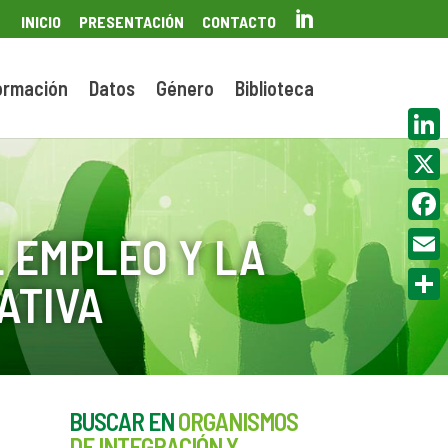

INICIO
PRESENTACIÓN
CONTACTO
ormación
Datos
Género
Biblioteca
Linke
X
Face
 EMPLEO Y LA
Email
ATIVA
Compa
BUSCAR EN
ORGANISMOS
DE INTEGRACIÓN Y