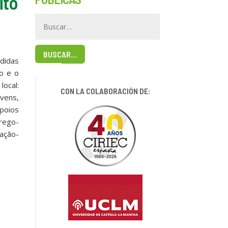
ito
BUSCAR…
didas
to e o
local:
CON LA COLABORACIÓN DE:
ovens,
apoios
rego-
ação-