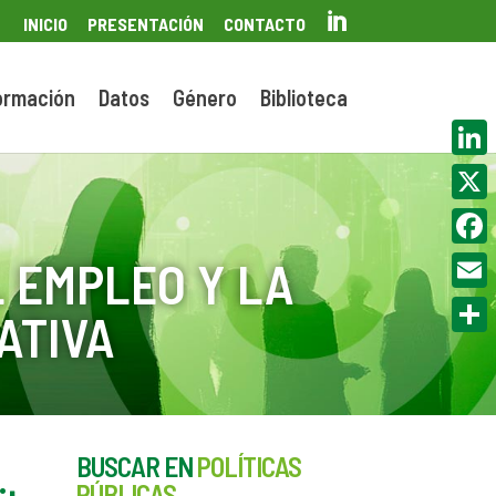

INICIO
PRESENTACIÓN
CONTACTO
ormación
Datos
Género
Biblioteca
Linke
X
Face
 EMPLEO Y LA
Email
ATIVA
Compa
BUSCAR EN
POLÍTICAS
PÚBLICAS