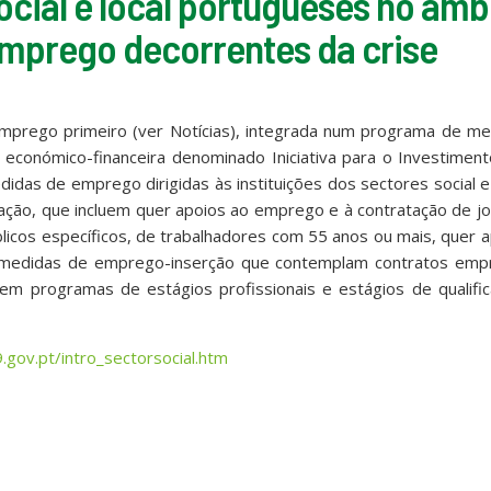
ocial e local portugueses no âmb
 emprego decorrentes da crise
mprego primeiro (ver Notícias), integrada num programa de me
 económico-financeira denominado Iniciativa para o Investimen
das de emprego dirigidas às instituições dos sectores social e 
ação, que incluem quer apoios ao emprego e à contratação de j
icos específicos, de trabalhadores com 55 anos ou mais, quer 
 medidas de emprego-inserção que contemplam contratos emp
em programas de estágios profissionais e estágios de qualific
ov.pt/intro_sectorsocial.htm