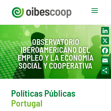
Linke
OBSERVATORIO
IBEROAMERICANO DEL
X
EMPLEO Y LA ECONOMÍA
Face
SOCIAL Y COOPERATIVA
Email
Compa
Políticas Públicas
Portugal