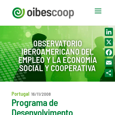
Linke
OBSERVATORIO
IBEROAMERICANO DEL
X
EMPLEO Y LA ECONOMÍA
Face
SOCIAL Y COOPERATIVA
Email
Compa
Portugal
16/11/2008
Programa de
Desenvolvimento