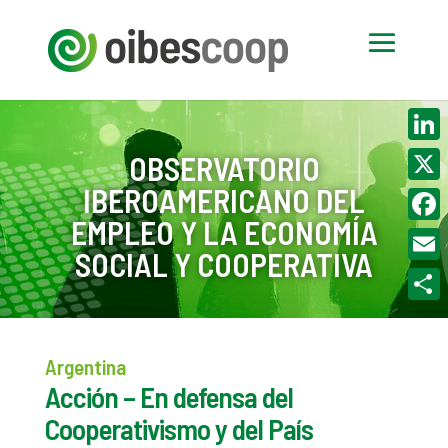
Linke
OBSERVATORIO
IBEROAMERICANO DEL
X
EMPLEO Y LA ECONOMÍA
Face
SOCIAL Y COOPERATIVA
Email
Compa
Argentina
Acción – En defensa del
Cooperativismo y del País