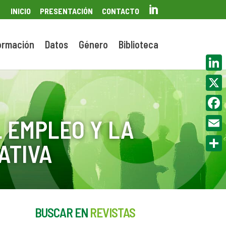

INICIO
PRESENTACIÓN
CONTACTO
ormación
Datos
Género
Biblioteca
Linke
X
Face
 EMPLEO Y LA
Email
ATIVA
Compa
BUSCAR EN
REVISTAS