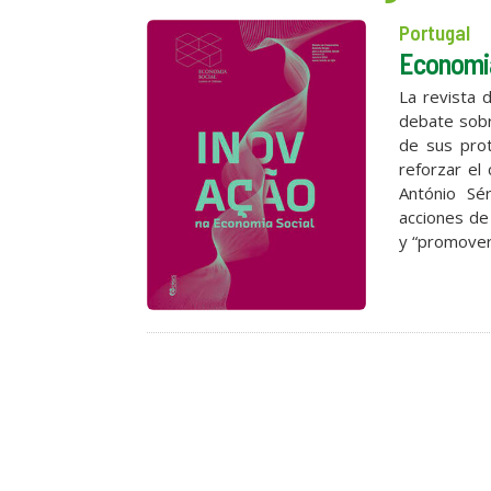
Portugal
Economia
La revista 
debate sobr
de sus prot
reforzar el
António Sé
acciones de 
y “promover 