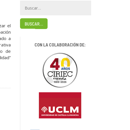
BUSCAR…
zar el
pación
ado a
CON LA COLABORACIÓN DE:
rativa
lo de
lidad”