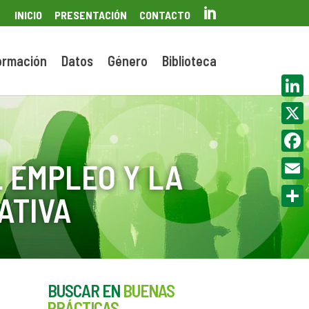

INICIO
PRESENTACIÓN
CONTACTO
ormación
Datos
Género
Biblioteca
Linke
X
Face
 EMPLEO Y LA
Email
ATIVA
Compa
BUSCAR EN
BUENAS
PRÁCTICAS