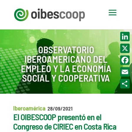
Linke
OBSERVATORIO
IBEROAMERICANO DEL
X
EMPLEO Y LA ECONOMÍA
Face
SOCIAL Y COOPERATIVA
Email
Compa
Iberoamérica
28/09/2021
El OIBESCOOP presentó en el
Congreso de CIRIEC en Costa Rica