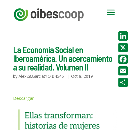
Linke
La Economía Social en
Iberoamérica. Un acercamiento
X
a su realidad. Volumen II
Face
by
Alex28.Garcia@OiB4546T
|
Oct 8, 2019
Email
Compa
Descargar