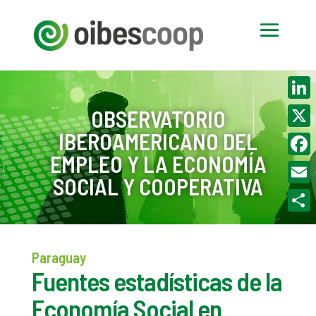
Linke
OBSERVATORIO
IBEROAMERICANO DEL
X
EMPLEO Y LA ECONOMÍA
Face
SOCIAL Y COOPERATIVA
Email
Compa
Paraguay
Fuentes estadísticas de la
Economía Social en