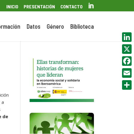

INICIO
PRESENTACIÓN
CONTACTO
ormación
Datos
Género
Biblioteca
Linke
X
Face
Email
Compa
ición
 a
s
e de