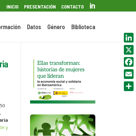

INICIO
PRESENTACIÓN
CONTACTO
ormación
Datos
Género
Biblioteca
Linke
X
ria
Face
Email
Compa
150
,
aria
ón y