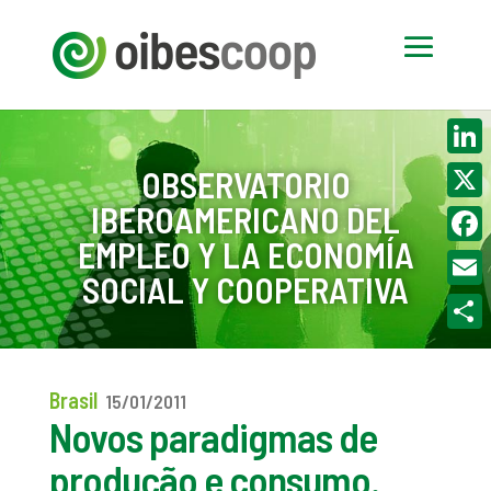
Linke
OBSERVATORIO
IBEROAMERICANO DEL
X
EMPLEO Y LA ECONOMÍA
Face
SOCIAL Y COOPERATIVA
Email
Compa
Brasil
15/01/2011
Novos paradigmas de
produção e consumo.