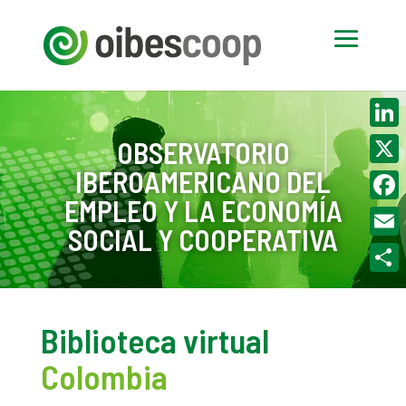
Linke
OBSERVATORIO
IBEROAMERICANO DEL
X
EMPLEO Y LA ECONOMÍA
Face
SOCIAL Y COOPERATIVA
Email
Compa
Biblioteca virtual
Colombia