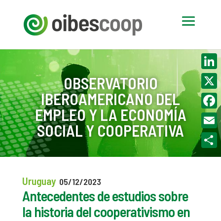
Linke
OBSERVATORIO
IBEROAMERICANO DEL
X
EMPLEO Y LA ECONOMÍA
Face
SOCIAL Y COOPERATIVA
Email
Compa
Uruguay
05/12/2023
Antecedentes de estudios sobre
la historia del cooperativismo en