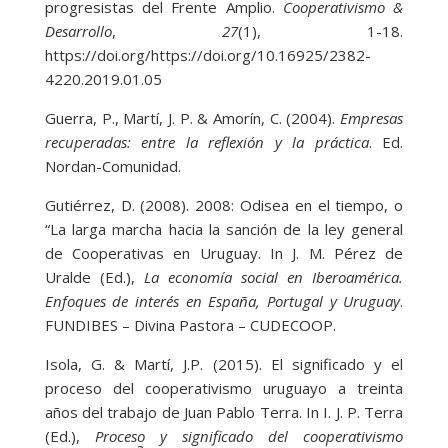
progresistas del Frente Amplio.
Cooperativismo &
Desarrollo
,
27
(1), 1-18.
https://doi.org/https://doi.org/10.16925/2382-
4220.2019.01.05
Guerra, P., Martí, J. P. & Amorín, C. (2004).
Empresas
recuperadas: entre la reflexión y la práctica
. Ed.
Nordan-Comunidad.
Gutiérrez, D. (2008). 2008: Odisea en el tiempo, o
“La larga marcha hacia la sanción de la ley general
de Cooperativas en Uruguay. In J. M. Pérez de
Uralde (Ed.),
La economía social en Iberoamérica.
Enfoques de interés en España, Portugal y Uruguay
.
FUNDIBES – Divina Pastora – CUDECOOP.
Isola, G. & Martí, J.P. (2015). El significado y el
proceso del cooperativismo uruguayo a treinta
años del trabajo de Juan Pablo Terra. In I. J. P. Terra
(Ed.),
Proceso y significado del cooperativismo
a