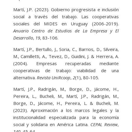
Martí, J.P. (2023). Gobierno progresista e inclusión
social a través del trabajo. Las cooperativas
sociales del MIDES en Uruguay (2006-2019).
Anuario Centro de Estudios de La Empresa y El
Desarrollo
,
19
, 83-106.
Martí, J.P., Bertullo, J., Soria, C., Barrios, D., Silveira,
M., Camilletti, A., Tevez, D., Guidini, J. & Herrera, A.
(2004). Empresas recuperadas mediante
cooperativas de trabajo: viabilidad de una
alternativa.
Revista UniRcoop
,
2
(1), 80-105.
Martí, J.P., Radrigán, M., Borge, D., Jácome, H.,
Pereira, L., Bucheli, M., Martí, J.P., Radrigán, M.,
Borge, D., Jácome, H., Pereira, L. & Bucheli, M.
(2023). Aproximación a los marcos legales y la
institucionalidad especializada para la economía
social y solidaria en América Latina.
CEPAL Review
,
140
, 45-64.