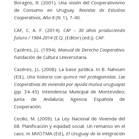
Boragno, R. (2001). Una visión del Cooperativismo
de Consumo en Uruguay.
Revistas de Estudios
Cooperativos
,
Año 8
(N
1), 7-40.
.
CAF, C. A. F. (2014).
CAF – 30 años produciendo
futuro / 1984-2014
(E.Q. (Editor) (ed.)). CAF.
Cazéres, J.L. (1994).
Manual de Derecho Cooperativo
.
Fundación de Cultura Universitaria.
Cazéres, J.L. (2008). La base jurídica. In B. Nahoum
(Ed.),
Una historia con quince mil protagonistas. Las
Cooperativas de vivienda por ayuda mutua uruguayas
(pp. 34-45). Intendencia Municipal de Montevideo;
Junta de Andalucía; Agencia Española de
Cooperación.
Cecilio, M. (2009). La Ley Nacional de Vivienda del
68. Planificación y equidad social. Un remanso en el
caos. In MVOTMA (Ed.),
El Uruguay de la integración