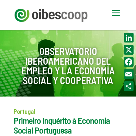
Linke
OBSERVATORIO
IBEROAMERICANO DEL
X
EMPLEO Y LA ECONOMÍA
Face
SOCIAL Y COOPERATIVA
Email
Compa
Portugal
Primeiro Inquérito à Economia
Social Portuguesa