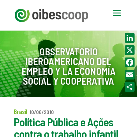
Linke
OBSERVATORIO
IBEROAMERICANO DEL
X
EMPLEO Y LA ECONOMÍA
Face
SOCIAL Y COOPERATIVA
Email
Compa
Brasil
10/06/2010
Política Pública e Ações
contra o trabalho infantil