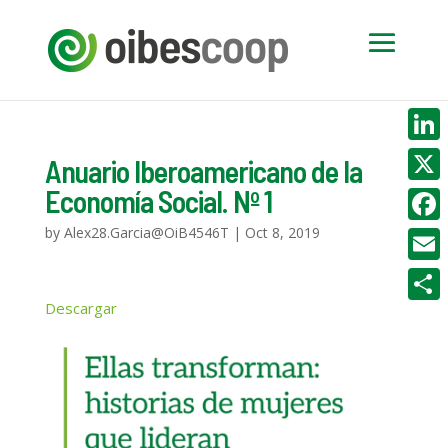
Linke
Anuario Iberoamericano de la
Economía Social. Nº 1
X
by
Alex28.Garcia@OiB4546T
|
Oct 8, 2019
Face
Email
Descargar
Compa