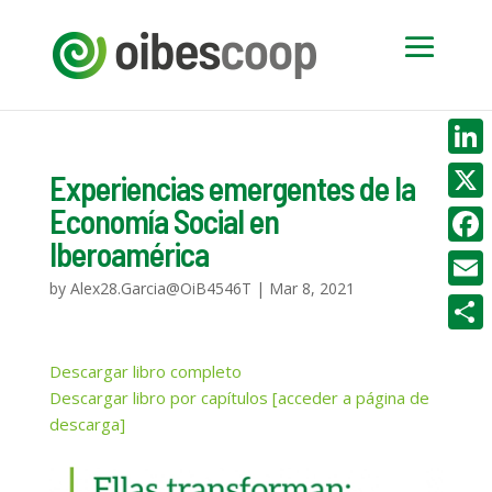
Linke
Experiencias emergentes de la
Economía Social en
X
Iberoamérica
Face
by
Alex28.Garcia@OiB4546T
|
Mar 8, 2021
Email
Compa
Descargar libro completo
Descargar libro por capítulos [acceder a página de
descarga]