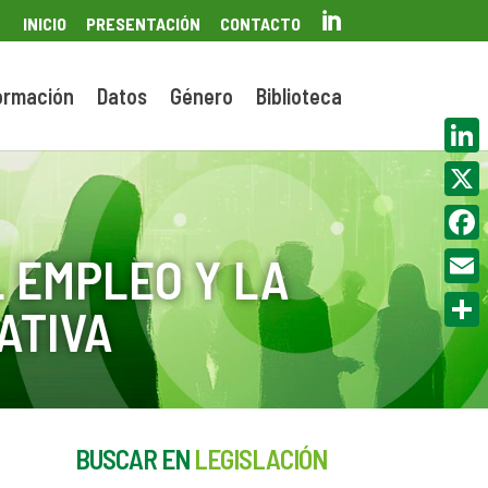

INICIO
PRESENTACIÓN
CONTACTO
ormación
Datos
Género
Biblioteca
Linke
X
Face
 EMPLEO Y LA
Email
ATIVA
Compa
BUSCAR EN
LEGISLACIÓN