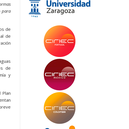
formas
o para
nos de
ual de
ración
aguas
es de
mía y
l Plan
entan
breve