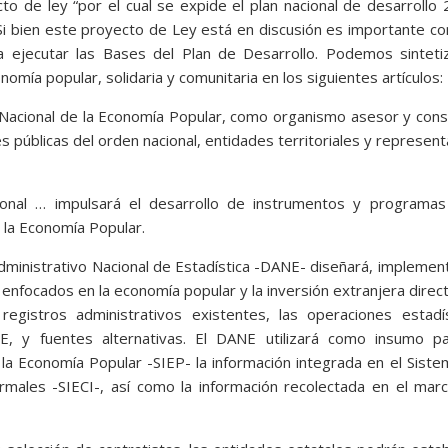
 de ley “por el cual se expide el plan nacional de desarrollo
 Si bien este proyecto de Ley está en discusión es importante c
 ejecutar las Bases del Plan de Desarrollo. Podemos sintetiz
omía popular, solidaria y comunitaria en los siguientes artículos:
 Nacional de la Economía Popular, como organismo asesor y cons
s públicas del orden nacional, entidades territoriales y represen
ional … impulsará el desarrollo de instrumentos y programas
e la Economía Popular.
dministrativo Nacional de Estadística -DANE- diseñará, implemen
enfocados en la economía popular y la inversión extranjera direct
egistros administrativos existentes, las operaciones estadís
E, y fuentes alternativas. El DANE utilizará como insumo pa
la Economía Popular -SIEP- la información integrada en el Sist
rmales -SIECI-, así como la información recolectada en el mar