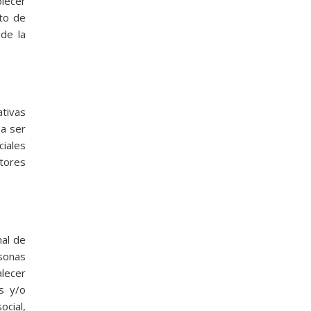
blecer
eto de
de la
ativas
 a ser
ciales
tores
nal de
rsonas
alecer
s y/o
ocial,