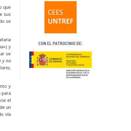
o que
de sus
do se
itaria
CON EL PATROCINIO DE:
ia») y
ar se
) y no
iares,
ento y
o para
cia el
 de un
do vía