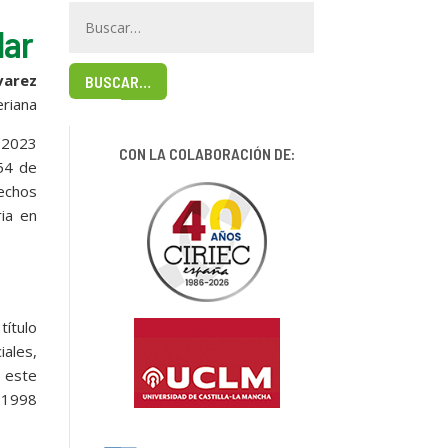
lar
varez
BUSCAR…
eriana
e 2023
CON LA COLABORACIÓN DE:
454 de
hechos
ria en
título
iales,
e este
e 1998