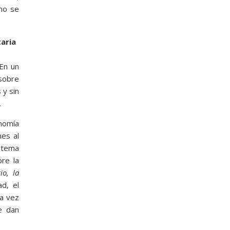
 no se
taria
 En un
sobre
 y sin
.
onomía
nes al
stema
re la
io, la
d, el
la vez
e dan