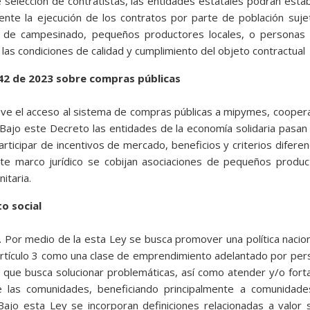
 selección de contratistas, las entidades estatales podrán esta
ente la ejecución de los contratos por parte de población suj
mo de campesinado, pequeños productores locales, o personas 
las condiciones de calidad y cumplimiento del objeto contractual
142 de 2023 sobre compras públicas
ve el acceso al sistema de compras públicas a mipymes, cooper
 Bajo este Decreto las entidades de la economía solidaria pasan
icipar de incentivos de mercado, beneficios y criterios diferen
te marco jurídico se cobijan asociaciones de pequeños produc
itaria.
o social
Por medio de la esta Ley se busca promover una política nacio
artículo 3 como una clase de emprendimiento adelantado por pe
ro que busca solucionar problemáticas, así como atender y/o fort
 las comunidades, beneficiando principalmente a comunidade
Bajo esta Ley se incorporan definiciones relacionadas a valor s