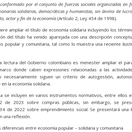
 conformado por el conjunto de fuerzas sociales organizadas en 
stionarias solidarias, democráticas y humanistas, sin ánimo de lucr
to, actor y fin de la economía
(Artículo 2, Ley 454 de 1998).
ere ampliar el título de economía solidaria incluyendo los térmi
ión del título ha venido aparejada con una descripción concept
os popular y comunitaria, tal como lo muestra una reciente ilust
la lectura del Gobierno colombiano es menester ampliar el par
 marco donde caben expresiones relacionadas a las actividad
no necesariamente siguen un criterio de autogestión, autono
 en la economía solidaria.
 se incluyen en varios instrumentos normativos, entre ellos e
42 de 2023 sobre compras públicas, sin embargo, se pres
2234 de 2022 sobre emprendimiento social. Se presentará una 
n una reflexión.
 diferencias entre economía popular – solidaria y comunitaria