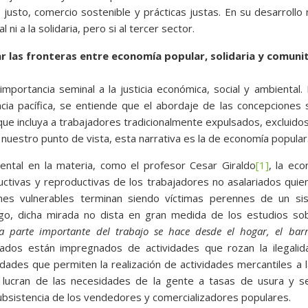
 justo, comercio sostenible y prácticas justas. En su desarrollo
ni a la solidaria, pero si al tercer sector.
ar las fronteras entre economía popular, solidaria y comuni
portancia seminal a la justicia económica, social y ambiental.
ia pacífica, se entiende que el abordaje de las concepciones 
ue incluya a trabajadores tradicionalmente expulsados, excluidos
nuestro punto de vista, esta narrativa es la de economía popular
ntal en la materia, como el profesor Cesar Giraldo
[1]
, la ec
uctivas y reproductivas de los trabajadores no asalariados quie
ones vulnerables terminan siendo víctimas perennes de un si
o, dicha mirada no dista en gran medida de los estudios sob
a parte importante del trabajo se hace desde el hogar, el barr
dos están impregnados de actividades que rozan la ilegalida
idades que permiten la realización de actividades mercantiles a 
 lucran de las necesidades de la gente a tasas de usura y s
ubsistencia de los vendedores y comercializadores populares.