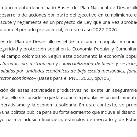
n documento denominado Bases del Plan Nacional de Desarroll
 desarrollo de acciones por parte del ejecutivo en cumplimiento 
iscute y reglamenta en un proyecto de Ley que una vez aproba
lo para el período presidencial, en este caso 2022-2026.
ses del Plan de Desarrollo es el de la economía popular y comun
eguridad y protección social en la Economía Popular y Comunitar
 el campo colombiano. Según este documento la economía popul
s (producción, distribución y comercialización de bienes y servicios
rolladas por unidades económicas de baja escala (personales, famil
sector económico
» (Bases para el PND, 2023, pp.105).
ación de estas actividades productivas no existe un asegurami
. Por ello se considera que la economía popular es un instrument
operativismo y la economía solidaria. En este contexto, se propi
una política pública para su fortalecimiento que incluye el diseño
yo para la inclusión financiera, estímulos de mercado y de Esta