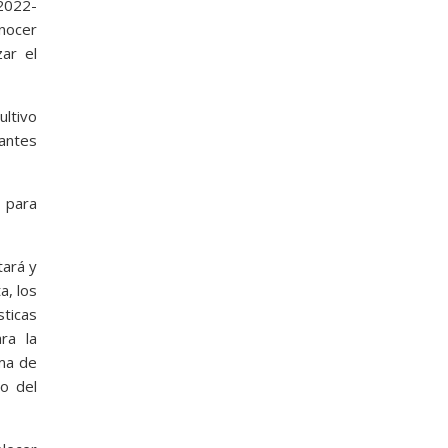
 2022-
onocer
ar el
ultivo
tantes
 para
tará y
a, los
ticas
ra la
ema de
co del