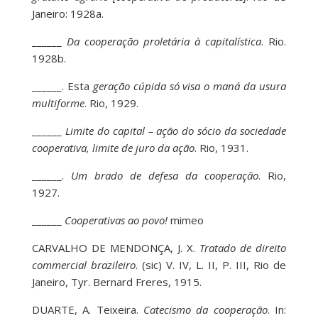
Janeiro: 1928a.
______
Da cooperação proletária à capitalística
. Rio.
1928b.
______. Esta
geração cúpida só visa o maná da usura
multiforme
. Rio, 1929.
______
Limite do capital – ação do sócio da sociedade
cooperativa, limite de juro da ação
. Rio, 1931.
______.
Um brado de defesa da cooperação
. Rio,
1927.
______
Cooperativas ao povo!
mimeo
CARVALHO DE MENDONÇA, J. X.
Tratado de direito
commercial brazileiro
. (sic) V. IV, L. II, P. III, Rio de
Janeiro, Tyr. Bernard Freres, 1915.
DUARTE, A. Teixeira.
Catecismo da cooperação
. In: