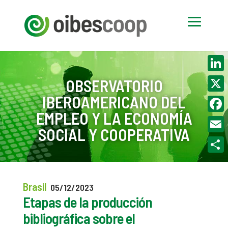
Linke
OBSERVATORIO
IBEROAMERICANO DEL
X
EMPLEO Y LA ECONOMÍA
Face
SOCIAL Y COOPERATIVA
Email
Compa
Brasil
05/12/2023
Etapas de la producción
bibliográfica sobre el