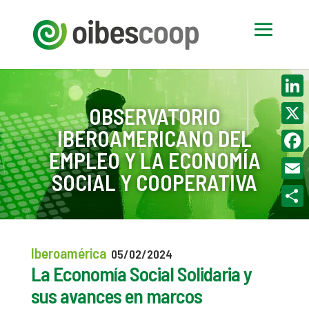
Linke
OBSERVATORIO
IBEROAMERICANO DEL
X
EMPLEO Y LA ECONOMÍA
Face
SOCIAL Y COOPERATIVA
Email
Compa
Iberoamérica
05/02/2024
La Economía Social Solidaria y
sus avances en marcos