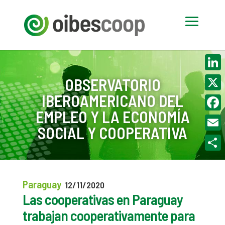
Linke
OBSERVATORIO
IBEROAMERICANO DEL
X
EMPLEO Y LA ECONOMÍA
Face
SOCIAL Y COOPERATIVA
Email
Compa
Paraguay
12/11/2020
Las cooperativas en Paraguay
trabajan cooperativamente para