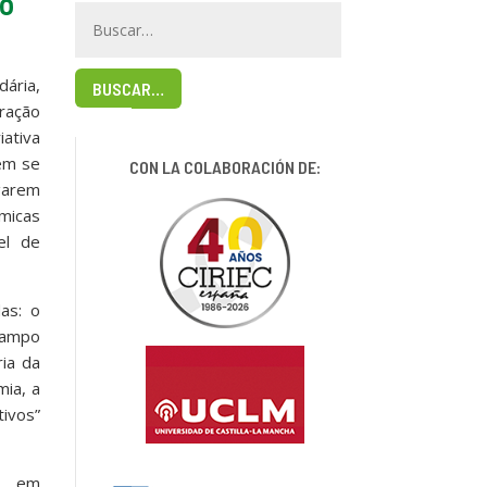
to
ária,
BUSCAR…
ração
ativa
vem se
CON LA COLABORACIÓN DE:
garem
micas
el de
as: o
campo
ia da
mia, a
vos”
l, em