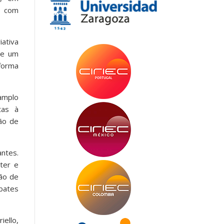
, com
iativa
ue um
forma
amplo
tas à
ção de
ntes.
ter e
ão de
bates
ello,