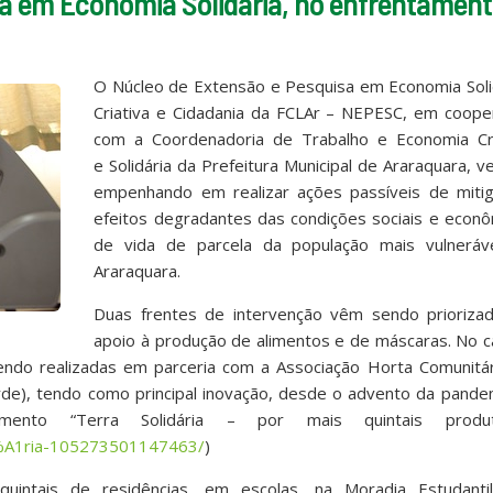
sa em Economia Solidária, no enfrentamen
O Núcleo de Extensão e Pesquisa em Economia Solid
Criativa e Cidadania da FCLAr – NEPESC, em coope
com a Coordenadoria de Trabalho e Economia Cri
e Solidária da Prefeitura Municipal de Araraquara, 
empenhando em realizar ações passíveis de miti
efeitos degradantes das condições sociais e econô
de vida de parcela da população mais vulneráv
Araraquara.
Duas frentes de intervenção vêm sendo priorizad
apoio à produção de alimentos e de máscaras. No 
ndo realizadas em parceria com a Associação Horta Comunitár
rde), tendo como principal inovação, desde o advento da pande
ento “Terra Solidária – por mais quintais produti
3%A1ria-105273501147463/
)
uintais de residências, em escolas, na Moradia Estudanti