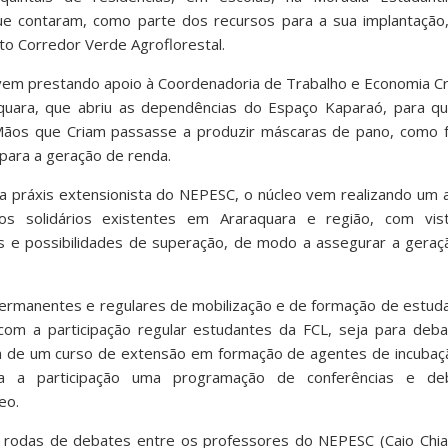
que contaram, como parte dos recursos para a sua implantação
to Corredor Verde Agroflorestal.
vem prestando apoio à Coordenadoria de Trabalho e Economia Cr
raquara, que abriu as dependências do Espaço Kaparaó, para q
 Mãos que Criam passasse a produzir máscaras de pano, como 
 para a geração de renda.
 práxis extensionista do NEPESC, o núcleo vem realizando um 
 solidários existentes em Araraquara e região, com vis
des e possibilidades de superação, de modo a assegurar a gera
rmanentes e regulares de mobilização e de formação de estuda
om a participação regular estudantes da FCL, seja para deba
ta de um curso de extensão em formação de agentes de incubaç
ra a participação uma programação de conferências e de
eo.
rodas de debates entre os professores do NEPESC (Caio Chiari