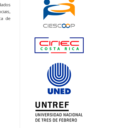
dados
ciais,
ca de