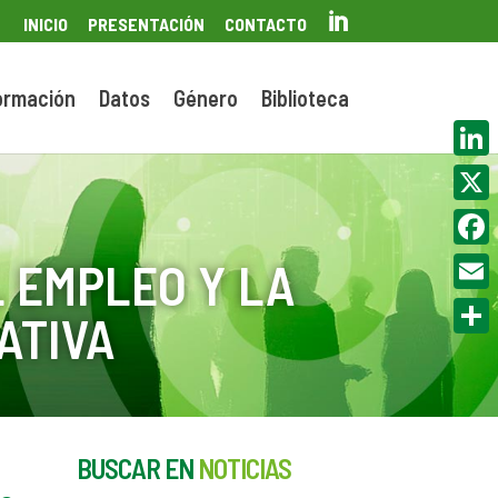

INICIO
PRESENTACIÓN
CONTACTO
ormación
Datos
Género
Biblioteca
Linke
X
Face
 EMPLEO Y LA
Email
ATIVA
Compa
BUSCAR EN
NOTICIAS