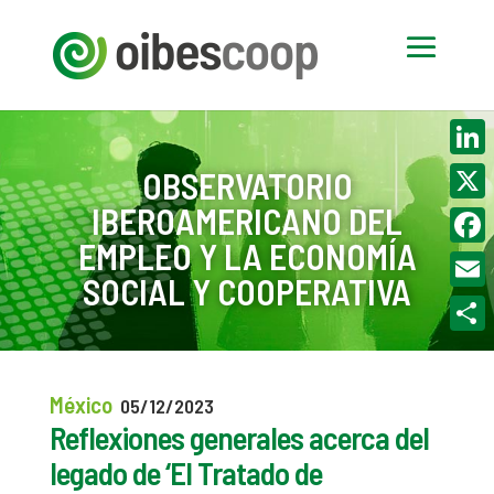
Linke
OBSERVATORIO
IBEROAMERICANO DEL
X
EMPLEO Y LA ECONOMÍA
Face
SOCIAL Y COOPERATIVA
Email
Compa
México
05/12/2023
Reflexiones generales acerca del
legado de ‘El Tratado de