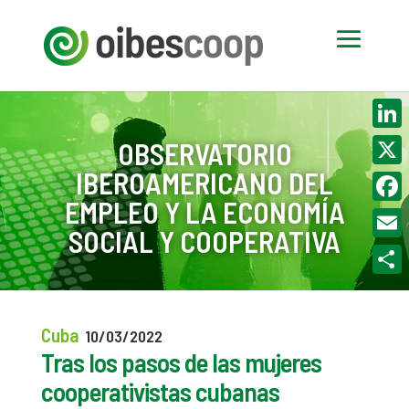
Linke
OBSERVATORIO
IBEROAMERICANO DEL
X
EMPLEO Y LA ECONOMÍA
Face
SOCIAL Y COOPERATIVA
Email
Compa
Cuba
10/03/2022
Tras los pasos de las mujeres
cooperativistas cubanas