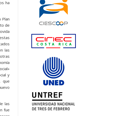
os ha
n Plan
sto de
movida
estas
tados
n las
otras
onomía
ocial»
cial y
, que
nuevo
de las
n fue
orecer