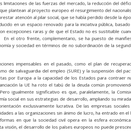
 limitaciones de las fuerzas del mercado, la reducción del défici
s que plantean al proyecto europeo el resurgimiento del nacional
prestar atención al pilar social, que se había perdido desde la ép
ducido en un espacio renovado para la iniciativa pública, basado
on excepciones raras y de que el Estado no es sustituible cua
a. En el otro frente, complementario, se ha puesto de manifie
nomía y sociedad en términos de no subordinación de la segund
nciones impensables en el pasado, como el plan de recuperac
ismo de salvaguardia del empleo (SURE) y la suspensión del pa
uestas por Europa a la capacidad de los Estados para contraer 
inanciación la UE ha roto el tabú de la deuda común promovien
 Pero igualmente significativo es que, paralelamente, la Comis
mía social en sus estrategias de desarrollo, ampliando su mirada
rientación exclusivamente lucrativa. De las empresas sociales
idades a las organizaciones sin ánimo de lucro, ha entrado en el 
ormas en que la sociedad civil opera en la esfera económica
ta visión, el desarrollo de los países europeos no puede prescin