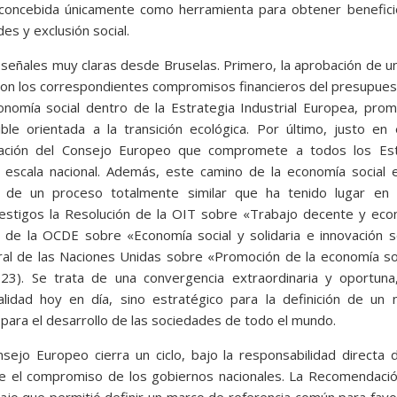
 concebida únicamente como herramienta para obtener benefici
s y exclusión social.
 señales muy claras desde Bruselas. Primero, la aprobación de u
, con los correspondientes compromisos financieros del presupue
onomía social dentro de la Estrategia Industrial Europea, pro
le orientada a la transición ecológica. Por último, justo en 
ación del Consejo Europeo que compromete a todos los Es
escala nacional. Además, este camino de la economía social e
 de un proceso totalmente similar que ha tenido lugar en 
 testigos la Resolución de la OIT sobre «Trabajo decente y ec
n de la OCDE sobre «Economía social y solidaria e innovación s
ral de las Naciones Unidas sobre «Promoción de la economía so
2023). Se trata de una convergencia extraordinaria y oportuna
idad hoy en día, sino estratégico para la definición de un 
ara el desarrollo de las sociedades de todo el mundo.
ejo Europeo cierra un ciclo, bajo la responsabilidad directa 
e el compromiso de los gobiernos nacionales. La Recomendació
ajo que permitió definir un marco de referencia común para fav