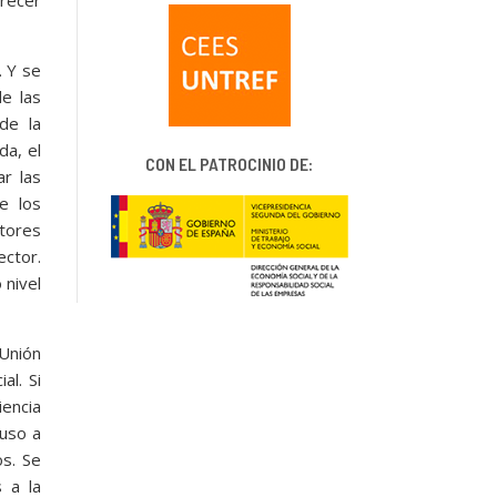
. Y se
de las
de la
da, el
CON EL PATROCINIO DE:
r las
e los
ctores
ector.
 nivel
Unión
al. Si
iencia
luso a
os. Se
 a la