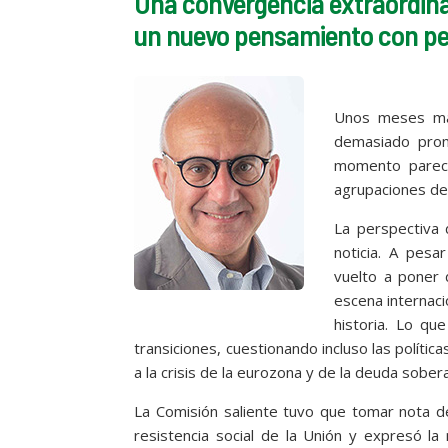
Una convergencia extraordinar
un nuevo pensamiento con per
Unos meses más
demasiado pron
momento parece
agrupaciones de l
La perspectiva 
noticia. A pes
vuelto a poner 
escena internaci
historia. Lo qu
transiciones, cuestionando incluso las polític
a la crisis de la eurozona y de la deuda sober
La Comisión saliente tuvo que tomar nota de
resistencia social de la Unión y expresó la