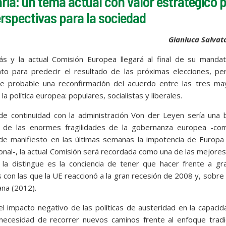
ia: un tema actual con valor estratégico 
spectivas para la sociedad
Gianluca Salvato
 y la actual Comisión Europea llegará al final de su mandat
to para predecir el resultado de las próximas elecciones, pe
 probable una reconfirmación del acuerdo entre las tres ma
a política europea: populares, socialistas y liberales.
de continuidad con la administración Von der Leyen sería una 
ar de las enormes fragilidades de la gobernanza europea -co
de manifiesto en las últimas semanas la impotencia de Europa 
onal-, la actual Comisión será recordada como una de las mejores
e la distingue es la conciencia de tener que hacer frente a g
as con las que la UE reaccionó a la gran recesión de 2008 y, sobre
ana (2012).
l impacto negativo de las políticas de austeridad en la capaci
 necesidad de recorrer nuevos caminos frente al enfoque tradi