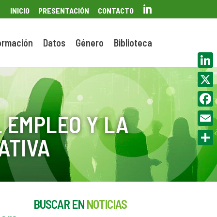

INICIO
PRESENTACIÓN
CONTACTO
ormación
Datos
Género
Biblioteca
Linke
X
Face
 EMPLEO Y LA
Email
ATIVA
Compa
BUSCAR EN
NOTICIAS