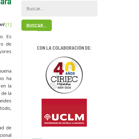
para
ri
[1]
BUSCAR…
o. Es
ro de
CON LA COLABORACIÓN DE:
yores
buena
mo ha
en la
 de la
randes
 todo,
dad de
cional