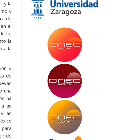
t y la
ismo y
oca de
 en el
ndo se
sto la
a a la
ión y
cto de
nuevas
do una
ión ha
 a las
 y las
léxico
 para
dir de