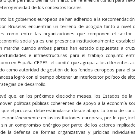
heterogeneidad de los contextos locales.
nto los gobiernos europeos se han adherido a la Recomendación
 por Bruselas encuentran un terreno de acogida tanto a nivel 
nales como entre las organizaciones que componen el sector 
economía social ya es una presencia institucionalmente estableci
n marcha cuando ambas partes han estado dispuestas a cruza
portunidades e infraestructuras para el trabajo conjunto entr
 como en España CEPES -el comité que agrupa a los diferentes a
cido como autoridad de gestión de los fondos europeos para el s
ncesa logró con el tiempo obtener un interlocutor político de alto
rategias de desarrollo.
vé que, en los próximos dieciocho meses, los Estados de la 
over políticas públicas coherentes de apoyo a la economía soci
s que el proceso debe estimularse desde abajo. La toma de conc
o espontáneamente en las instituciones europeas, por lo que, inc
le sin un compromiso enérgico por parte de los actores implicad
e la defensa de formas organizativas y jurídicas individuales