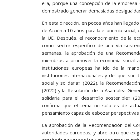
ella, porque una concepción de la empresa
demostrado generar demasiadas desigualdade
En esta dirección, en pocos años han llegado
de Acción a 10 años para la economía social
la UE. Después, el reconocimiento de la ec
como sector específico de una vía sostenib
semanas, la aprobación de una Recomend
miembros a promover la economía social a 
instituciones europeas ha ido de la mano
instituciones internacionales y del que son
social y solidaria» (2022), la Recomendació
(2022) y la Resolución de la Asamblea Gene
solidaria para el desarrollo sostenible» (
confirma que el tema no sólo es de actual
pensamiento capaz de esbozar perspectivas p
La aprobación de la Recomendación del Cons
autoridades europeas, y abre otro que exig
aprobada por todos los Estados tras un trab