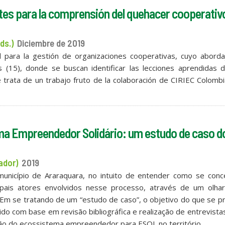
tes para la comprensión del quehacer cooperativ
ds.)
Diciembre de 2019
para la gestión de organizaciones cooperativas, cuyo aborda
s (15), donde se buscan identificar las lecciones aprendidas 
 trata de un trabajo fruto de la colaboración de CIRIEC Colomb
ma Empreendedor Solidário: um estudo de caso d
ador)
2019
município de Araraquara, no intuito de entender como se con
cipais atores envolvidos nesse processo, através de um olhar
l. Em se tratando de um “estudo de caso”, o objetivo do que se 
do com base em revisão bibliográfica e realização de entrevist
ão do ecossistema empreendedor para ESOL no território.