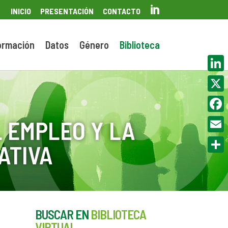

INICIO
PRESENTACIÓN
CONTACTO
ormación
Datos
Género
Biblioteca
Linke
X
Face
 EMPLEO Y LA
Email
ATIVA
Compa
BUSCAR EN
BIBLIOTECA
VIRTUAL