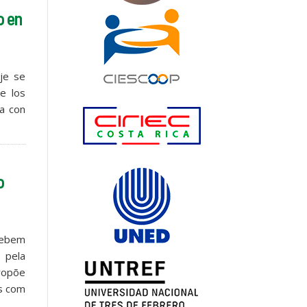
o en
je se
de los
ia con
o
cebem
 pela
propõe
as com