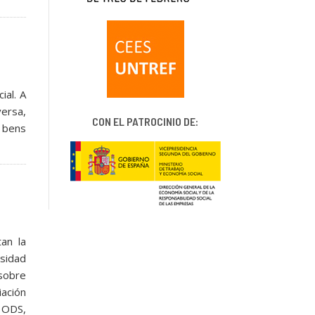
ial. A
ersa,
CON EL PATROCINIO DE:
 bens
an la
sidad
 sobre
iación
, ODS,