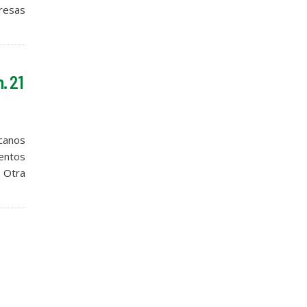
presas
. 21
icanos
centos
a Otra