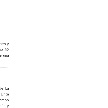
Jaén y
ne 62
de una
de La
 Junta
tiempo
ción y