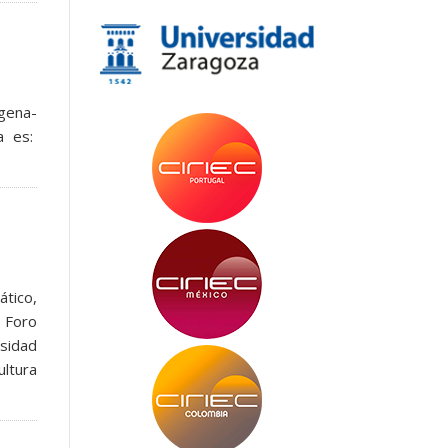
gena-
a es:
ático,
 Foro
rsidad
ultura