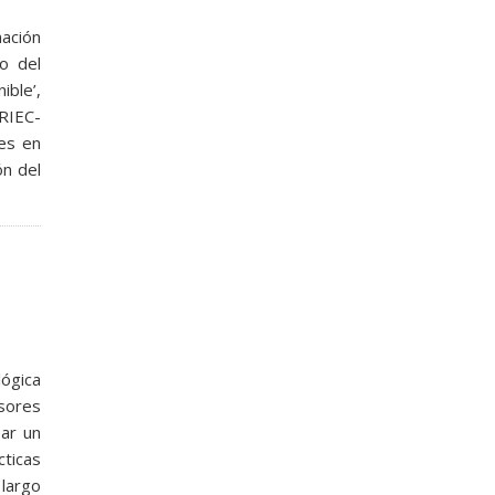
mación
o del
ible’,
IRIEC-
nes en
ón del
lógica
esores
ear un
ticas
 largo