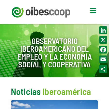
Linke
OBSERVATORIO
IBEROAMERICANO DEL
X
EMPLEO Y LA ECONOMÍA
Face
SOCIAL Y COOPERATIVA
Email
Compa
Noticias
Iberoamérica