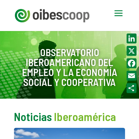
Linke
OBSERVATORIO
IBEROAMERICANO DEL
X
EMPLEO Y LA ECONOMÍA
Face
SOCIAL Y COOPERATIVA
Email
Compa
Noticias
Iberoamérica