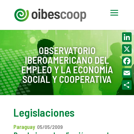
Linke
OBSERVATORIO
IBEROAMERICANO DEL
X
EMPLEO Y LA ECONOMÍA
Face
SOCIAL Y COOPERATIVA
Email
Compa
Legislaciones
Paraguay
05/05/2009